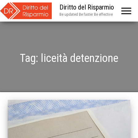
Diritto del Risparmio
Be updated Be faster Be effective
Tag:
liceità detenzione