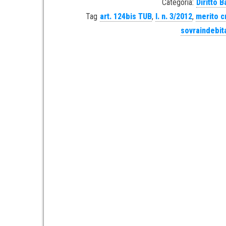
Categoria:
Diritto 
Tag
art. 124bis TUB
,
l. n. 3/2012
,
merito c
sovraindebi