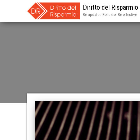
Diritto del Risparmio
Be updated Be faster Be effective