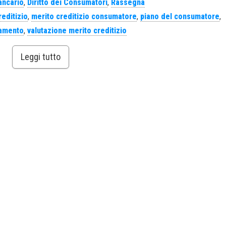
Bancario
,
Diritto dei Consumatori
,
Rassegna
reditizio
,
merito creditizio consumatore
,
piano del consumatore
,
tamento
,
valutazione merito creditizio
Leggi tutto