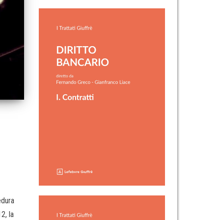
edura
2, la