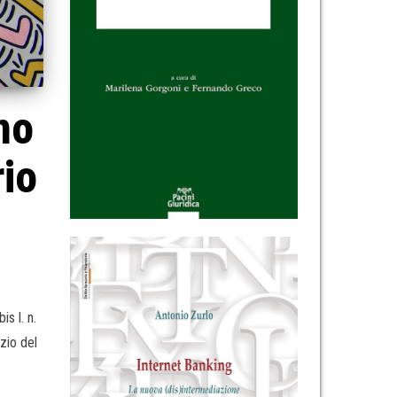
no
rio
s l. n.
zio del