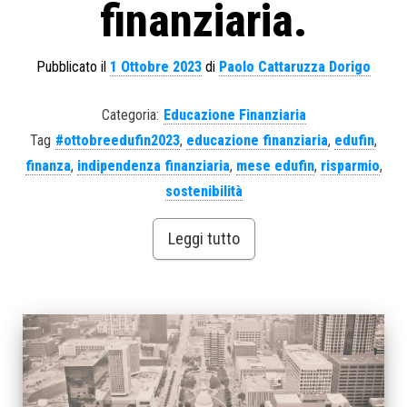
finanziaria.
Pubblicato il
1 Ottobre 2023
di
Paolo Cattaruzza Dorigo
Categoria:
Educazione Finanziaria
Tag
#ottobreedufin2023
,
educazione finanziaria
,
edufin
,
finanza
,
indipendenza finanziaria
,
mese edufin
,
risparmio
,
sostenibilità
Leggi tutto