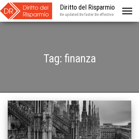
Diritto del Risparmio
Be updated Be faster Be effective
Tag:
finanza