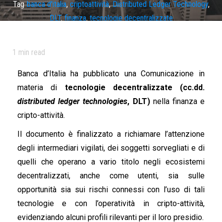
Tag
banca d'italia
,
criptoattività
,
Distributed Ledger Technology
,
DLT
,
finanza
,
tecnologie decentralizzate
1
min read
Banca d’Italia ha pubblicato una Comunicazione in
materia di
tecnologie decentralizzate (cc.dd.
distributed ledger technologies
, DLT)
nella finanza e
cripto-attività.
Il documento è finalizzato a richiamare l’attenzione
degli intermediari vigilati, dei soggetti sorvegliati e di
quelli che operano a vario titolo negli ecosistemi
decentralizzati, anche come utenti, sia sulle
opportunità sia sui rischi connessi con l’uso di tali
tecnologie e con l’operatività in cripto-attività,
evidenziando alcuni profili rilevanti per il loro presidio.