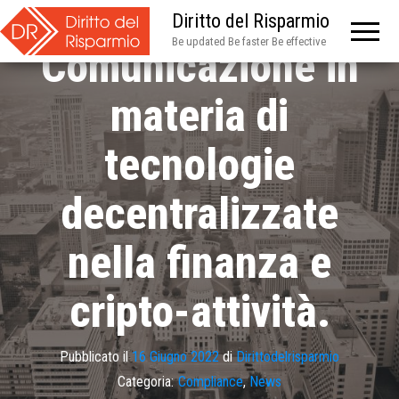
Banca d’Italia –
Diritto del Risparmio
Be updated Be faster Be effective
Comunicazione in
materia di
tecnologie
decentralizzate
nella finanza e
cripto-attività.
Pubblicato il
16 Giugno 2022
di
Dirittodelrisparmio
Categoria:
Compliance
,
News