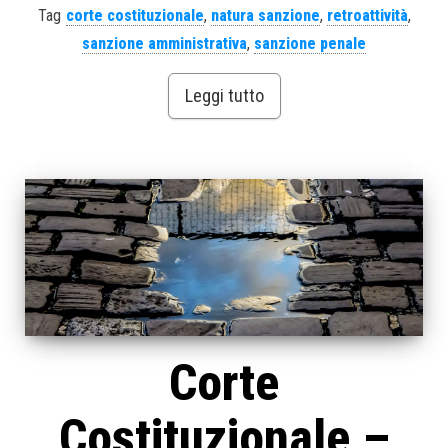
Tag
corte costituzionale
,
natura sanzione
,
retroattività
,
sanzione amministrativa
,
sanzione penale
Leggi tutto
Corte
Costituzionale –