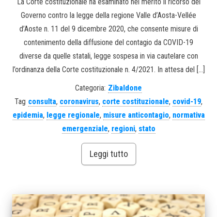
La Corte costituzionale ha esaminato nel merito il ricorso del
Governo contro la legge della regione Valle d’Aosta-Vellée
d’Aoste n. 11 del 9 dicembre 2020, che consente misure di
contenimento della diffusione del contagio da COVID-19
diverse da quelle statali, legge sospesa in via cautelare con
l’ordinanza della Corte costituzionale n. 4/2021. In attesa del […]
Categoria:
Zibaldone
Tag
consulta
,
coronavirus
,
corte costituzionale
,
covid-19
,
epidemia
,
legge regionale
,
misure anticontagio
,
normativa
emergenziale
,
regioni
,
stato
Leggi tutto