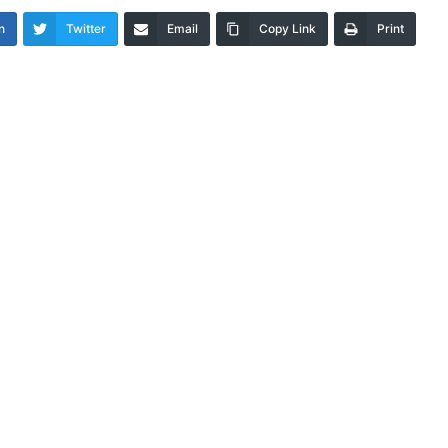
n
Twitter
Email
Copy Link
Print