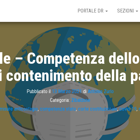
PORTALE DR
SEZIONI
le – Competenza dello 
i contenimento della 
Pubblicato il
13 Marzo 2021
di
Antonio Zurlo
Categoria:
Zibaldone
isure anticontagio
,
competenza stato
,
corte costituzionale
,
covid-19
,