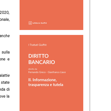
 2020,
onale,
 anche
 sulla
ione e
lattie
state
nda di
ove la