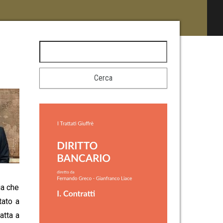
ia che
tato a
atta a