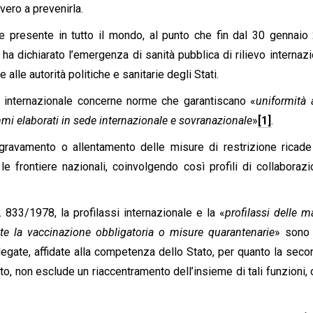
vero a prevenirla.
te presente in tutto il mondo, al punto che fin dal 30 gennaio
a dichiarato l’emergenza di sanità pubblica di rilievo internazi
lle autorità politiche e sanitarie degli Stati.
si internazionale concerne norme che garantiscano «
uniformità
mmi elaborati in sede internazionale e sovranazionale
»
[1]
.
gravamento o allentamento delle misure di restrizione ricade
le frontiere nazionali, coinvolgendo così profili di collaboraz
. 833/1978, la profilassi internazionale e la «
profilassi delle ma
oste la vaccinazione obbligatoria o misure quarantenarie
» sono 
 legate, affidate alla competenza dello Stato, per quanto la seco
to, non esclude un riaccentramento dell’insieme di tali funzioni, 