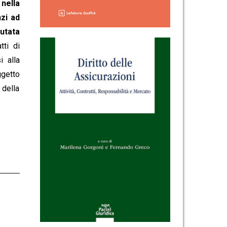
 nella
zi ad
utata
tti di
i alla
ggetto
 della