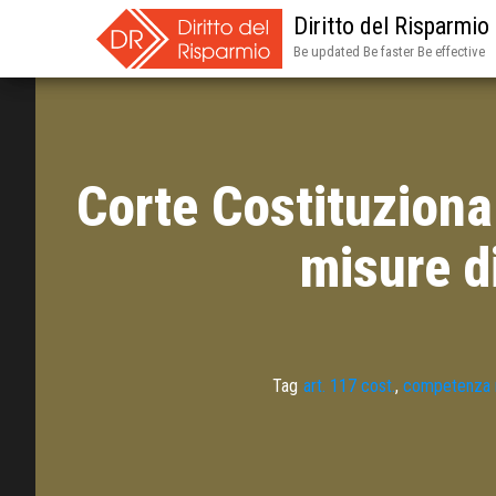
Diritto del Risparmio
Be updated Be faster Be effective
Corte Costituziona
misure d
Tag
art. 117 cost.
,
competenza m