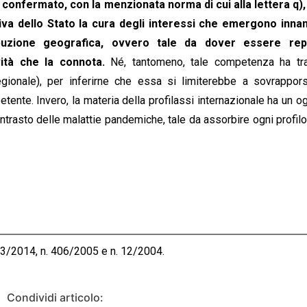
confermato, con la menzionata norma di cui alla lettera q),
iva dello Stato la cura degli interessi che emergono innan
ibuzione geografica, ovvero tale da dover essere rep
ività che la connota.
Né, tantomeno, tale competenza ha tra
egionale), per inferirne che essa si limiterebbe a sovrappors
etente. Invero, la materia della profilassi internazionale ha un o
ontrasto delle malattie pandemiche, tale da assorbire ogni profilo
73/2014, n. 406/2005 e n. 12/2004.
Condividi articolo: