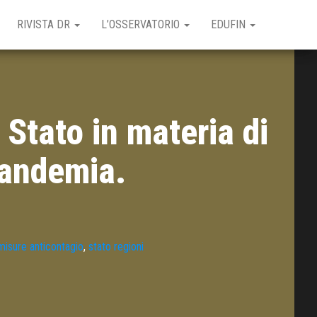
RIVISTA DR
L’OSSERVATORIO
EDUFIN
Stato in materia di
pandemia.
misure anticontagio
,
stato regioni