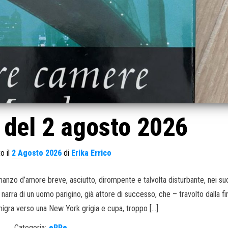
 del 2 agosto 2026
o il
2 Agosto 2026
di
Erika Errico
anzo d’amore breve, asciutto, dirompente e talvolta disturbante, nei suo
narra di un uomo parigino, già attore di successo, che – travolto dalla fi
igra verso una New York grigia e cupa, troppo […]
Categoria:
eRRe