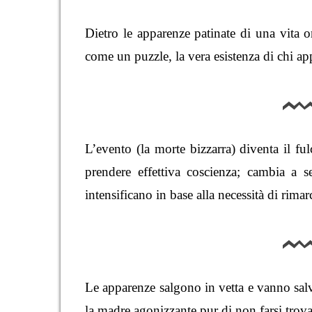
Dietro le apparenze patinate di una vita or
come un puzzle, la vera esistenza di chi a
L’evento (la morte bizzarra) diventa il fu
prendere effettiva coscienza; cambia a se
intensificano in base alla necessità di rima
Le apparenze salgono in vetta e vanno salv
la madre agonizzante pur di non farsi trov