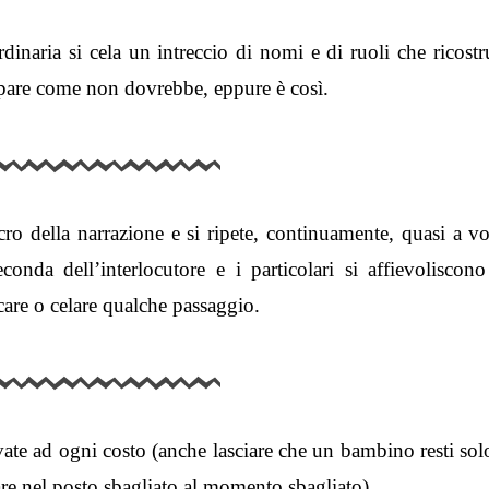
dinaria si cela un intreccio di nomi e di ruoli che ricostr
ppare come non dovrebbe, eppure è così.
lcro della narrazione e si ripete, continuamente, quasi a v
conda dell’interlocutore e i particolari si affievoliscono
rcare o celare qualche passaggio.
ate ad ogni costo (anche lasciare che un bambino resti sol
are nel posto sbagliato al momento sbagliato).