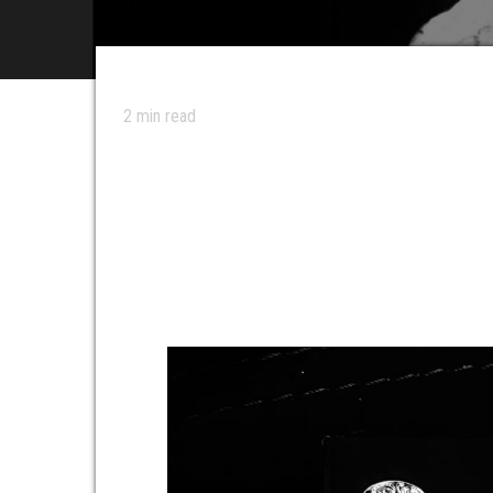
2
min read