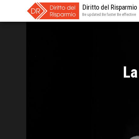
Diritto del Risparmio
Be updated Be faster Be effective
La