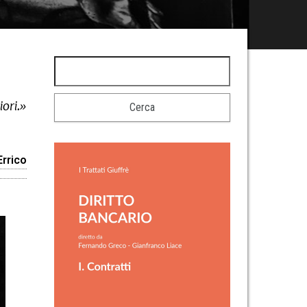
iori.»
Errico