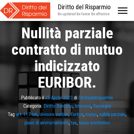
Diritto del Risparmio
Be updated Be faster Be effective
Nullità parziale
contratto di mutuo
indicizzato
EURIBOR.
Pubblicato il
25 Aprile 2023
di
Dirittodelrisparmio
Categoria:
Diritto Bancario
,
Interessi
,
Rassegna
Tag
art. 117 tub
,
divisore euribor
,
Euribor
,
mutuo
,
nullità parziale
,
piano di ammortamento
,
tae
,
tasso sostitutivo