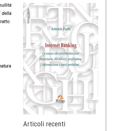
ullità
 della
ratto.
natura
Articoli recenti