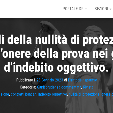
PORTALE DR
SEZIONI
i della nullità di prote
l’onere della prova nei 
d’indebito oggettivo.
Pubblicato il
28 Gennaio 2023
di
Dirittodelrisparmio
Categoria:
Giurisprudenza commentata
,
Rivista
izione
,
contratti bancari
,
indebito oggettivo
,
nullità di protezione
,
onere d