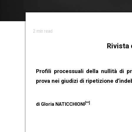
2
min read
Rivista 
Profili processuali della nullità di 
prova
nei giudizi di ripetizione d’ind
[**]
di Gloria NATICCHIONI