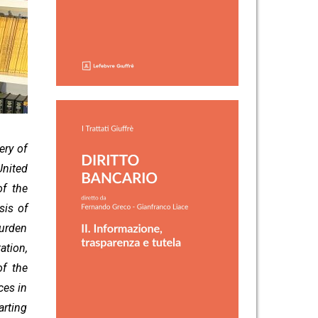
ery of
United
of the
sis of
burden
ation,
of the
ces in
arting