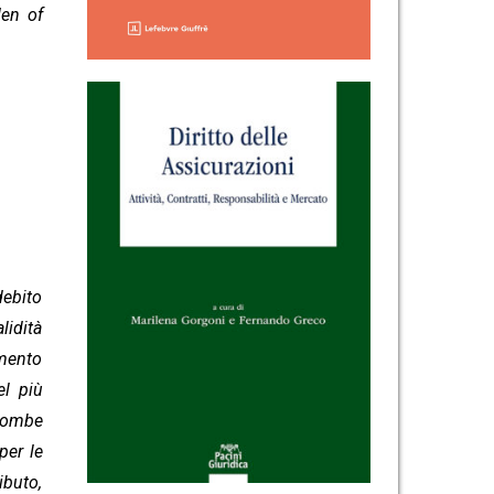
den of
debito
lidità
amento
el più
ncombe
per le
ibuto,