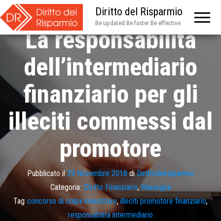
Diritto del Risparmio
Be updated Be faster Be effective
La responsabilità
dell’intermediario
finanziario per gli
illeciti commessi dal
promotore
Pubblicato il
29 Novembre 2018
di
Dirittodelrisparmio
Categoria:
Diritto Finanziario
,
Rassegna
Tag
concorso di colpa investitore
,
illeciti promotore finanziario
,
responsabilità intermediario