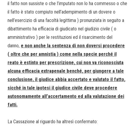
il fatto non sussiste o che l’imputato non lo ha commesso o che
il fatto è stato compiuto nell’adempimento di un dovere o
nell’esercizio di una facoltà legittima ) pronunziata in seguito a
dibattimento ha efficacia di giudicato nel giudizio civile ( o
amministrativo ) per le restituzioni ed il risarcimento del
danno,
e non anche la sentenza di non doversi procedere
( oltre che per amnistia ) come nella specie perché il
reato è estinto per prescrizione, cui non va riconosciuta
alcuna efficacia extrapenale benché, per giungere a tale
conclusione, il giudice abbia accertato e valutato il fatto,
sicché in tale ipotesi il giudice civile deve procedere
autonomamente all’accertamento ed alla valutazione dei
fatti.
La Cassazione al riguardo ha altresì confermato: