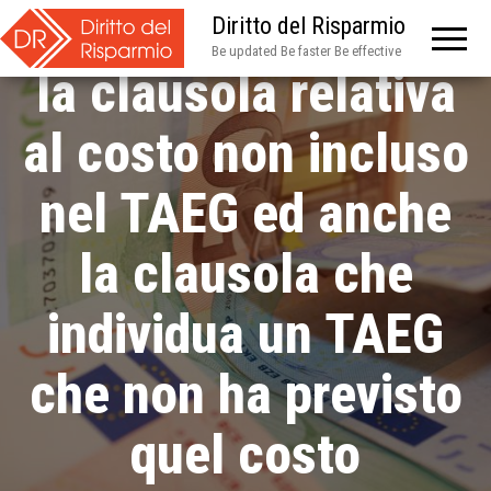
consumatori: nulla
Diritto del Risparmio
Be updated Be faster Be effective
la clausola relativa
al costo non incluso
nel TAEG ed anche
la clausola che
individua un TAEG
che non ha previsto
quel costo