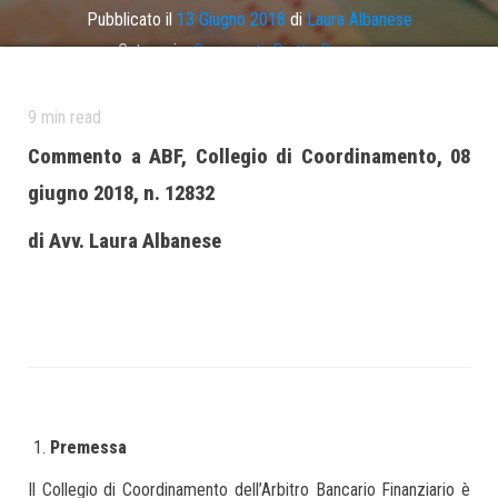
Pubblicato il
13 Giugno 2018
di
Laura Albanese
Categoria:
Commenti
,
Diritto Bancario
Tag
credito ai consumatori
,
nullità clausola TAEG
,
taeg
9
min read
Commento a ABF, Collegio di Coordinamento, 08
giugno 2018, n. 12832
di Avv. Laura Albanese
Premessa
Il Collegio di Coordinamento dell’Arbitro Bancario Finanziario è