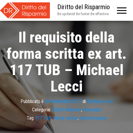
Diritto del Risparmio
Be updated Be faster Be effective
Il requisito della
forma scritta ex art.
117 TUB – Michael
Lecci
Pubblicato il
28 Settembre 2017
di
Michael Lecci
Categoria:
Diritto Bancario
,
Rassegna
Tag
117 TUB
,
forma scritta
,
sottoscrizione