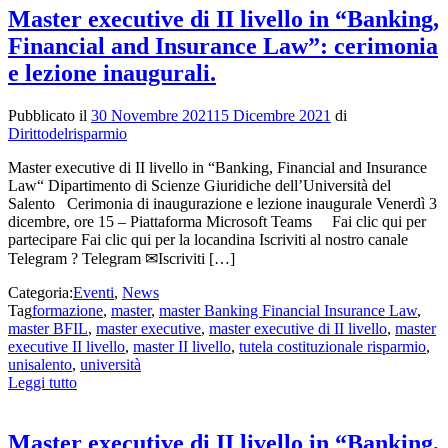
Master executive di II livello in “Banking,
Financial and Insurance Law”: cerimonia
e lezione inaugurali.
Pubblicato il
30 Novembre 2021
15 Dicembre 2021
di
Dirittodelrisparmio
Master executive di II livello in “Banking, Financial and Insurance
Law“ Dipartimento di Scienze Giuridiche dell’Università del
Salento Cerimonia di inaugurazione e lezione inaugurale Venerdì 3
dicembre, ore 15 – Piattaforma Microsoft Teams Fai clic qui per
partecipare Fai clic qui per la locandina Iscriviti al nostro canale
Telegram ? Telegram ✉Iscriviti […]
Categoria:
Eventi
,
News
Tag
formazione
,
master
,
master Banking Financial Insurance Law
,
master BFIL
,
master executive
,
master executive di II livello
,
master
executive II livello
,
master II livello
,
tutela costituzionale risparmio
,
unisalento
,
università
Leggi tutto
Master executive di II livello in “Banking,