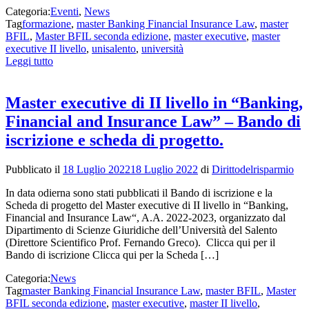
Categoria:
Eventi
,
News
Tag
formazione
,
master Banking Financial Insurance Law
,
master
BFIL
,
Master BFIL seconda edizione
,
master executive
,
master
executive II livello
,
unisalento
,
università
Leggi tutto
Master executive di II livello in “Banking,
Financial and Insurance Law” – Bando di
iscrizione e scheda di progetto.
Pubblicato il
18 Luglio 2022
18 Luglio 2022
di
Dirittodelrisparmio
In data odierna sono stati pubblicati il Bando di iscrizione e la
Scheda di progetto del Master executive di II livello in “Banking,
Financial and Insurance Law“, A.A. 2022-2023, organizzato dal
Dipartimento di Scienze Giuridiche dell’Università del Salento
(Direttore Scientifico Prof. Fernando Greco). Clicca qui per il
Bando di iscrizione Clicca qui per la Scheda […]
Categoria:
News
Tag
master Banking Financial Insurance Law
,
master BFIL
,
Master
BFIL seconda edizione
,
master executive
,
master II livello
,