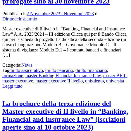
prorogate sino al 30 novembre 2023
Pubblicato il
2 Novembre 2023
2 Novembre 2023
di
Dirittodelrisparmio
Master executive di II livello in “Banking, Financial and Insurance
Law“ A.A. 2023/2024 – III edizione Clicca qui per il Bando Clicca
qui per la scheda di progetto La didattica della seconda edizione (in
corso) Inaugurazione Modulo B – Governance Modulo C – Il
sistema di vigilanza Modulo D.1 – I contratti bancari e finanziari
[…]
Categoria:
News
Tag
diritto assicurativo
,
diritto bancario
,
diritto finanziario
,
formazione
,
master Banking Financial Insurance Law
,
master BFIL
,
master executive
,
master executive II livello
,
unisalento
,
università
Leggi tutto
La brochure della terza edizione del
Master executive di II livello in “Banking,
Financial and Insurance Law” (iscrizioni
aperte sino al 10 ottobre 2023)