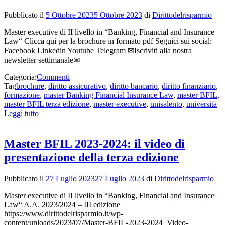
Pubblicato il
5 Ottobre 2023
5 Ottobre 2023
di
Dirittodelrisparmio
Master executive di II livello in “Banking, Financial and Insurance
Law“ Clicca qui per la brochure in formato pdf Seguici sui social:
Facebook Linkedin Youtube Telegram ✉Iscriviti alla nostra
newsletter settimanale✉
Categoria:
Commenti
Tag
brochure
,
diritto assicurativo
,
diritto bancario
,
diritto finanziario
,
formazione
,
master Banking Financial Insurance Law
,
master BFIL
,
master BFIL terza edizione
,
master executive
,
unisalento
,
università
Leggi tutto
Master BFIL 2023-2024: il video di
presentazione della terza edizione
Pubblicato il
27 Luglio 2023
27 Luglio 2023
di
Dirittodelrisparmio
Master executive di II livello in “Banking, Financial and Insurance
Law“ A.A. 2023/2024 – III edizione
https://www.dirittodelrisparmio.it/wp-
content/uploads/2023/07/Master-BFIL-2023-2024_Video-