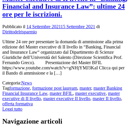
Financial and Insurance Law”: ultime 24
ore per le iscrizioni.
Pubblicato il
14 Settembre 2021
15 Settembre 2021
di
Dirittodelrisparmio
Ultime 24 ore per presentare la domanda di ammissione alla prima
edizione del Master executive di II livello in “Banking, Financial
and Insurance Law“ organizzato dal Dipartimento di Scienze
Giuridiche dell’Università del Salento (Direzione Scientifica Prof.
Fernando Greco). Presentazione del Master BFIL
https://www.youtube.com/watch?v=gNHjYMJ3KaI Clicca qui per
il Bando di ammissione e la […]
Categoria:
News
Tag
formazione
,
formazione post lauream
,
master
,
master Banking
Financial Insurance Law
,
master BFIL
,
master executive
,
master
executive di II livello
,
master executive II livello
,
master II livello
,
offerta formativa
Leggi tutto
Navigazione articoli