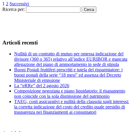
1
2
Successivi
Ricerca per:
Articoli recenti
Nullità di un contratto di mutuo per omessa indicazione del
divisore (360 o 365) relativo all’indice EURIBOR e mancata
allegazione del piano di ammortamento in sede di stipula
Buoni Postali fruttiferi prescritti e tutela del risparmiatore: i
buoni postali della serie “18 mesi” ed assenza del Decreto
Ministeriale di emissione
La “eRRe” del 2 agosto 2026
Composizione negoziata e piano liquidatorio: il risanamento
non coincide con la sola dismissione del patrimonio
TAEG, costi assicurativi e nullità della clausola sugli interessi:
la corretta indicazione del costo del credito quale presidio di
trasparenza nei finanziamenti ai consumatori