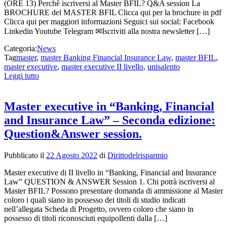
(ORE 13) Perchè iscriversi al Master BFIL? Q&A session La
BROCHURE del MASTER BFIL Clicca qui per la brochure in pdf
Clicca qui per maggiori informazioni Seguici sui social: Facebook
Linkedin Youtube Telegram ✉Iscriviti alla nostra newsletter […]
Categoria:
News
Tag
master
,
master Banking Financial Insurance Law
,
master BFIL
,
master executive
,
master executive II livello
,
unisalento
Leggi tutto
Master executive in “Banking, Financial
and Insurance Law” – Seconda edizione:
Question&Answer session.
Pubblicato il
22 Agosto 2022
di
Dirittodelrisparmio
Master executive di II livello in “Banking, Financial and Insurance
Law” QUESTION & ANSWER Session 1. Chi potrà iscriversi al
Master BFIL? Possono presentare domanda di ammissione al Master
coloro i quali siano in possesso dei titoli di studio indicati
nell’allegata Scheda di Progetto, ovvero coloro che siano in
possesso di titoli riconosciuti equipollenti dalla […]