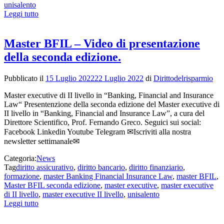
unisalento
Leggi tutto
Master BFIL – Video di presentazione
della seconda edizione.
Pubblicato il
15 Luglio 2022
22 Luglio 2022
di
Dirittodelrisparmio
Master executive di II livello in “Banking, Financial and Insurance
Law“ Presentenzione della seconda edizione del Master executive di
II livello in “Banking, Financial and Insurance Law”, a cura del
Direttore Scientifico, Prof. Fernando Greco. Seguici sui social:
Facebook Linkedin Youtube Telegram ✉Iscriviti alla nostra
newsletter settimanale✉
Categoria:
News
Tag
diritto assicurativo
,
diritto bancario
,
diritto finanziario
,
formazione
,
master Banking Financial Insurance Law
,
master BFIL
,
Master BFIL seconda edizione
,
master executive
,
master executive
di II livello
,
master executive II livello
,
unisalento
Leggi tutto