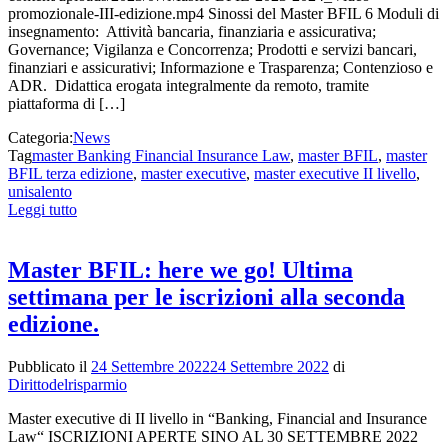
promozionale-III-edizione.mp4 Sinossi del Master BFIL 6 Moduli di
insegnamento: Attività bancaria, finanziaria e assicurativa;
Governance; Vigilanza e Concorrenza; Prodotti e servizi bancari,
finanziari e assicurativi; Informazione e Trasparenza; Contenzioso e
ADR. Didattica erogata integralmente da remoto, tramite
piattaforma di […]
Categoria:
News
Tag
master Banking Financial Insurance Law
,
master BFIL
,
master
BFIL terza edizione
,
master executive
,
master executive II livello
,
unisalento
Leggi tutto
Master BFIL: here we go! Ultima
settimana per le iscrizioni alla seconda
edizione.
Pubblicato il
24 Settembre 2022
24 Settembre 2022
di
Dirittodelrisparmio
Master executive di II livello in “Banking, Financial and Insurance
Law“ ISCRIZIONI APERTE SINO AL 30 SETTEMBRE 2022