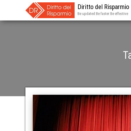
Diritto del Risparmio
Be updated Be faster Be effective
T