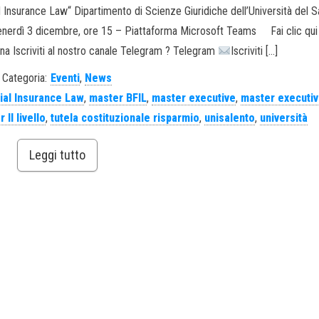
and Insurance Law“ Dipartimento di Scienze Giuridiche dell’Università del
Venerdì 3 dicembre, ore 15 – Piattaforma Microsoft Teams Fai clic qui
dina Iscriviti al nostro canale Telegram ? Telegram
Iscriviti […]
Categoria:
Eventi
,
News
ial Insurance Law
,
master BFIL
,
master executive
,
master executive
 II livello
,
tutela costituzionale risparmio
,
unisalento
,
università
Leggi tutto