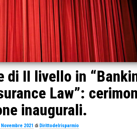
di II livello in “Banki
nsurance Law”: cerimon
one inaugurali.
 Novembre 2021
di
Dirittodelrisparmio