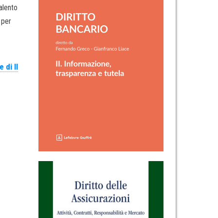
 Salento
 per
 di II