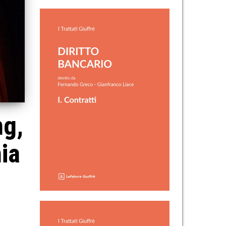
ng,
ia