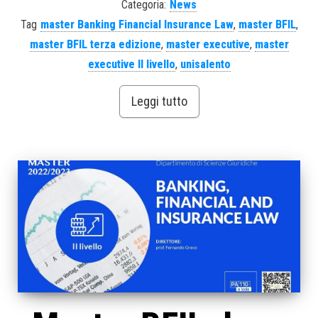
Categoria:
News
Tag
master Banking Financial Insurance Law
,
master BFIL
,
master BFIL terza edizione
,
master executive
,
master
executive II livello
,
unisalento
Leggi tutto