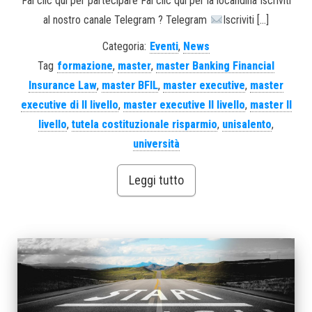
Fai clic qui per partecipare Fai clic qui per la locandina Iscriviti
al nostro canale Telegram ? Telegram
Iscriviti […]
Categoria:
Eventi
,
News
Tag
formazione
,
master
,
master Banking Financial
Insurance Law
,
master BFIL
,
master executive
,
master
executive di II livello
,
master executive II livello
,
master II
livello
,
tutela costituzionale risparmio
,
unisalento
,
università
Leggi tutto