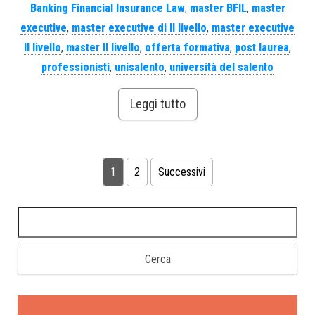
Banking Financial Insurance Law
,
master BFIL
,
master
executive
,
master executive di II livello
,
master executive
II livello
,
master II livello
,
offerta formativa
,
post laurea
,
professionisti
,
unisalento
,
università del salento
Leggi tutto
1
2
Successivi