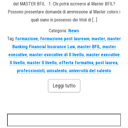
del MASTER BFIL 1. Chi potrà iscriversi al Master BFIL?
Possono presentare domanda di ammissione al Master coloro i
quali siano in possesso dei titoli di […]
Categoria:
News
Tag
formazione
,
formazione post lauream
,
master
,
master
Banking Financial Insurance Law
,
master BFIL
,
master
executive
,
master executive di II livello
,
master executive
II livello
,
master II livello
,
offerta formativa
,
post laurea
,
professionisti
,
unisalento
,
università del salento
Leggi tutto