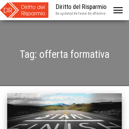
Diritto del Risparmio
Be updated Be faster Be effective
Tag:
offerta formativa