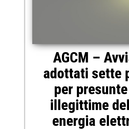
AGCM – Avviat
adottati sette
per presunte
illegittime de
energia elett