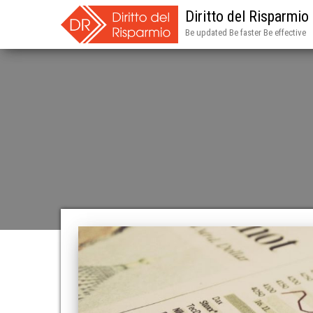
Diritto del Risparmio
Be updated Be faster Be effective