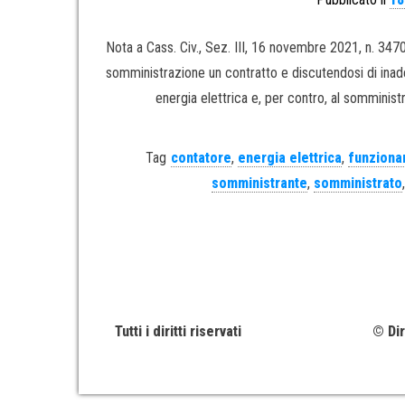
Nota a Cass. Civ., Sez. III, 16 novembre 2021, n. 347
somministrazione un contratto e discutendosi di ina
energia elettrica e, per contro, al somministr
Tag
contatore
,
energia elettrica
,
funziona
somministrante
,
somministrato
Tutti i diritti riservati
© Dir