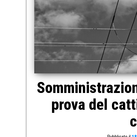
Somministrazione
prova del cat
c
Pubblicato il
18