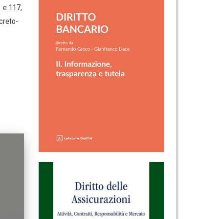
1 e 117,
ecreto-