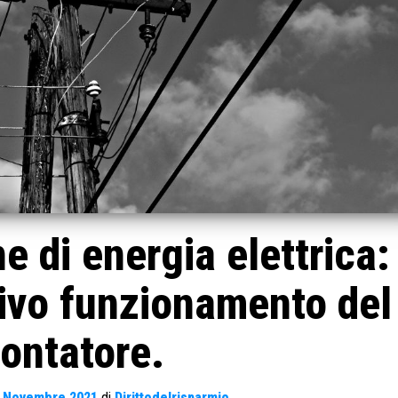
 di energia elettrica:
tivo funzionamento del
ontatore.
 Novembre 2021
di
Dirittodelrisparmio