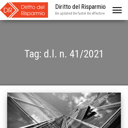
Diritto del Risparmio
Be updated Be faster Be effective
Tag:
d.l. n. 41/2021