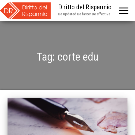
Diritto del Risparmio
Be updated Be faster Be effective
Tag:
corte edu