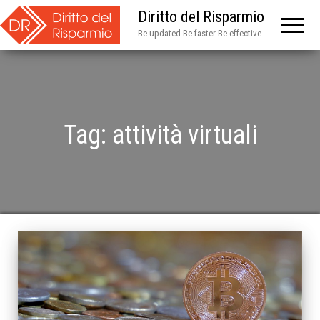
Diritto del Risparmio
Be updated Be faster Be effective
Tag:
attività virtuali