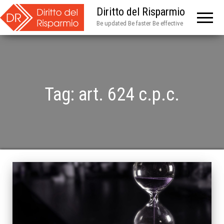
Diritto del Risparmio
Be updated Be faster Be effective
Tag:
art. 624 c.p.c.