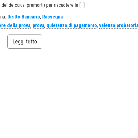
gli del de cuius, premorti) per riscuotere le […]
ria:
Diritto Bancario
,
Rassegna
re della prova
,
prova
,
quietanza di pagamento
,
valenza probatori
Leggi tutto