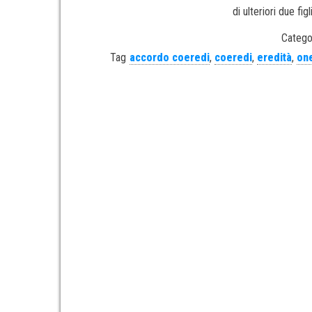
di ulteriori due fi
Catego
Tag
accordo coeredi
,
coeredi
,
eredità
,
one