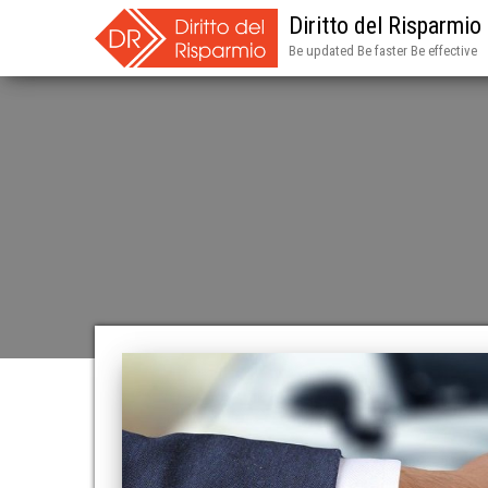
Diritto del Risparmio
Be updated Be faster Be effective