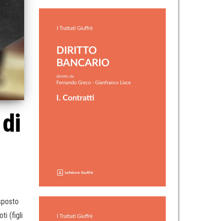
 di
esposto
i (figli