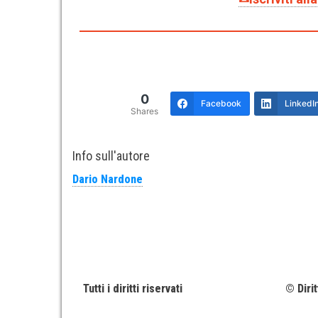
0
Facebook
LinkedI
Shares
Info sull'autore
Dario Nardone
Tutti i diritti riservati
© Diri