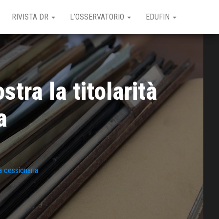
RIVISTA DR
L’OSSERVATORIO
EDUFIN
tra la titolarità
a
tà cessionaria