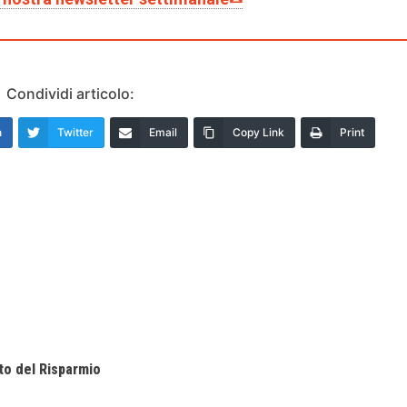
Condividi articolo:
n
Twitter
Email
Copy Link
Print
tto del Risparmio