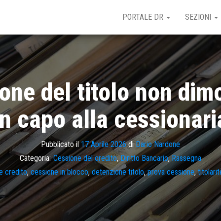
PORTALE DR
SEZIONI
ne del titolo non dimos
in capo alla cessionari
Pubblicato il
17 Aprile 2026
di
Dario Nardone
Categoria:
Cessione del credito
,
Diritto Bancario
,
Rassegna
e credito
,
cessione in blocco
,
detenzione titolo
,
prova cessione
,
titolari