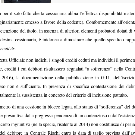
 per il solo fatto che la cessionaria abbia l’effettiva disponibilità mater
 originariamente emesso a favore della cedente). Conformemente all’orien
detenzione del titolo, in assenza di ulteriori elementi probatori dotati di
edesima cessionaria, è inidonea a dimostrare che quello specifico rappo
ecutivis
.
ta Ufficiale non indichi i singoli crediti ceduti ma individui il perimet
e, crediti i cui debitori risultassero segnalati “a sofferenza” nella Cent
 2016), la documentazione della pubblicazione in G.U., dell’iscrizi
sso non è sufficiente. In presenza di specifica contestazione del debit
lmente la sussistenza in concreto del criterio di inclusione pattuito.
imetro di una cessione in blocco legata allo status di “sofferenza” del d
te presuntiva dalla pregressa pendenza di un contenzioso o dall’esistenz
creto ingiuntivo (nella specie, risalente al 2014) non costituisce di per 
el debitore in Centrale Rischi entro la data di taglio prevista dall’av