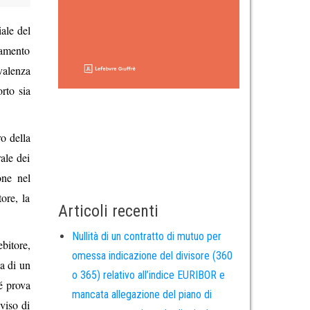
iale del
tamento
 valenza
rto sia
ro della
rale dei
one nel
ore, la
Articoli recenti
Nullità di un contratto di mutuo per
ebitore,
omessa indicazione del divisore (360
a di un
o 365) relativo all’indice EURIBOR e
sé prova
mancata allegazione del piano di
viso di