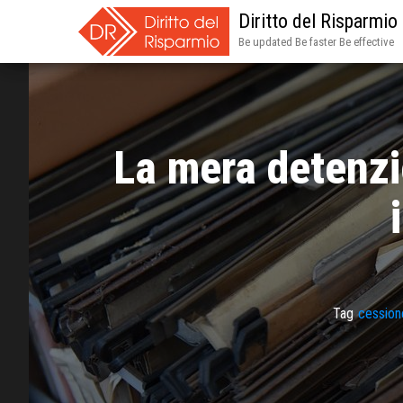
Diritto del Risparmio
Be updated Be faster Be effective
La mera detenzio
Tag
cession