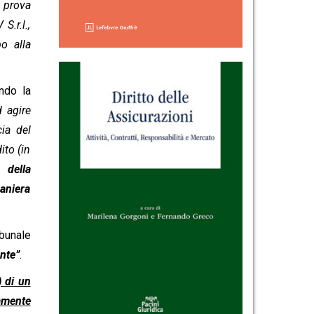
 prova
S.r.l.,
o alla
ndo la
d agire
cia del
ito (in
 della
maniera
ibunale
ente”
.
) di un
amente