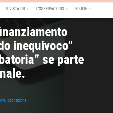
RIVISTA DR
L’OSSERVATORIO
EDUFIN
 finanziamento
do inequivoco”
obatoria” se parte
nale.
rova
,
opposizione