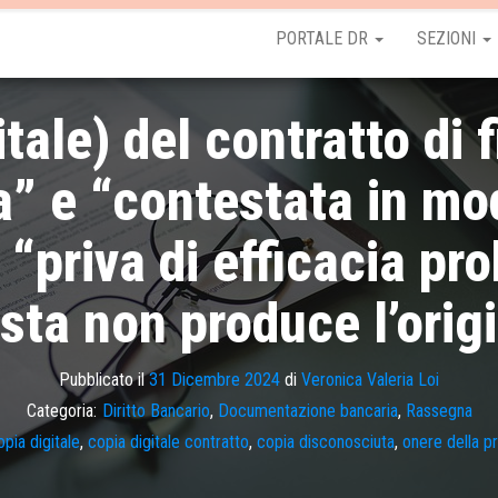
PORTALE DR
SEZIONI
itale) del contratto di
a” e “contestata in mo
“priva di efficacia pr
sta non produce l’origi
Pubblicato il
31 Dicembre 2024
di
Veronica Valeria Loi
Categoria:
Diritto Bancario
,
Documentazione bancaria
,
Rassegna
opia digitale
,
copia digitale contratto
,
copia disconosciuta
,
onere della p