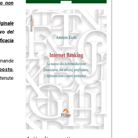
so non
iginale
ivo del
ficacia
domande
pposto
,
tenute