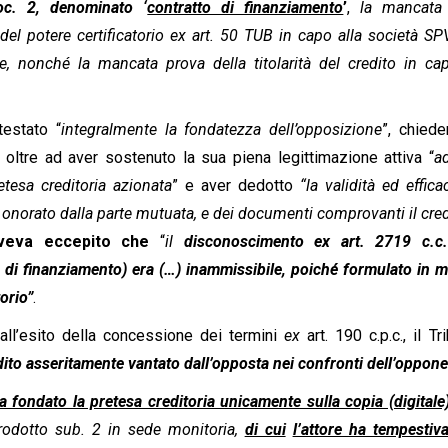
c. 2, denominato ‘
contratto di finanziamento
’
,
la mancata
el potere certificatorio ex art. 50 TUB in capo alla società SPV 
e, nonché la mancata prova della titolarità del credito in cap
estato “
integralmente la fondatezza dell’opposizione
”, chiede
, oltre ad aver sostenuto la sua piena legittimazione attiva “
a
etesa creditoria azionata
” e aver dedotto
“la validità ed effica
 onorato dalla parte mutuata, e dei documenti comprovanti il cred
veva eccepito
che
“
il
disconoscimento ex art. 2719 c.c.
 di finanziamento) era (…) inammissibile, poiché formulato in 
orio”
.
all’esito della concessione dei termini
ex
art. 190 c.p.c., il Tr
redito asseritamente vantato dall’opposta nei confronti dell’oppon
a fondato la pretesa creditoria unicamente sulla copia (digitale
rodotto sub. 2 in sede monitoria,
di cui
l’attore ha tempestiv