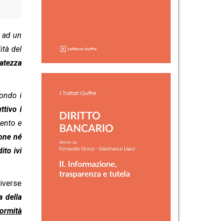
 ad un
ità del
datezza
condo i
ttivo i
mento e
one né
ito ivi
diverse
ia della
ormità