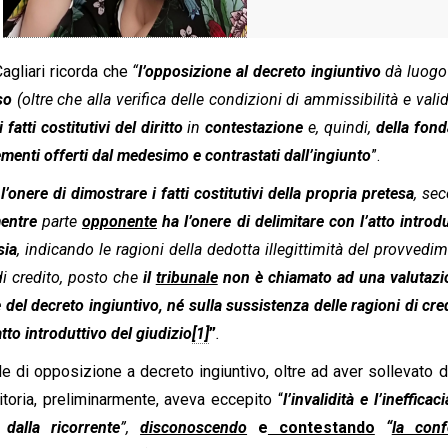
agliari ricorda che
“
l’opposizione al decreto ingiuntivo
dà luogo
so
(oltre che alla verifica delle condizioni di ammissibilità e valid
fatti costitutivi del diritto
in
contestazione
e, quindi,
della fon
lementi offerti dal medesimo e contrastati dall’ingiunto
”.
l’onere di dimostrare i fatti costitutivi della propria pretesa
, se
entre
parte
opponente
ha l’onere di delimitare con l’atto introdu
sia
, indicando le ragioni della dedotta illegittimità del provvedi
di credito, posto che
il
tribunale
non è chiamato ad una valutazi
el decreto ingiuntivo, né sulla sussistenza delle ragioni di cred
atto introduttivo del giudizio
[1]
”
.
de di opposizione a decreto ingiuntivo, oltre ad aver sollevato 
itoria, preliminarmente, aveva eccepito “
l’invalidità e l’inefficac
dalla ricorrente
”,
disconoscendo
e
contestando
“
la conf