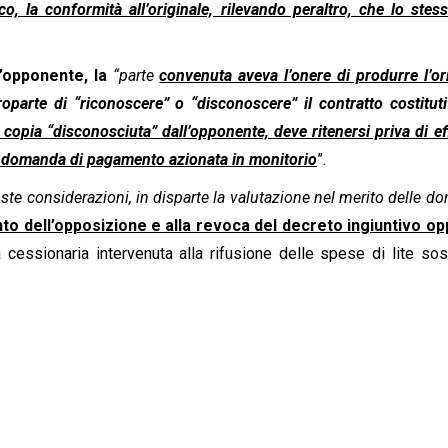
, la conformità all’originale, rilevando peraltro, che lo stes
l’opponente, la
“parte
convenuta aveva l’onere di produrre l’or
troparte di “riconoscere” o “disconoscere” il contratto costitut
copia “disconosciuta” dall’opponente, deve ritenersi priva di ef
a domanda di pagamento azionata in monitorio
”.
poste considerazioni, in disparte la valutazione nel merito delle 
to dell’opposizione e alla revoca del decreto ingiuntivo o
cessionaria intervenuta alla rifusione delle spese di lite sos