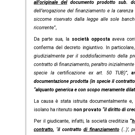
all’originale del
documento prodotto sub. do
dell’erogazione del finanziamento e la carenza d
siccome riservato dalla legge alle sole banch
ricorrent
e”,
Da parte sua, la
società opposta
aveva cont
conferma del decreto ingiuntivo. In particolare
giudizialmente per il soddisfacimento della pr
contratto di finanziamento, peraltro inizialmente
specie la certificazione ex art. 50 TUB)”
,
a
documentazione prodotta (in specie il contratto
“alquanto generica e con scopo meramente dilat
La causa è stata istruita documentalmente e, 
isolano ha ritenuto
non provato
“il diritto di c
Per il giudicante, infatti, la società creditizia
“
h
contratto
, ‘il contratto
di finanziamento
(…)’, p