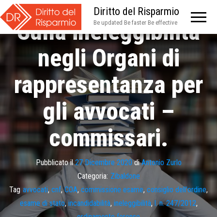
Diritto del Risparmio
Sulla ineleggibilità
Be updated Be faster Be effective
negli Organi di
rappresentanza per
gli avvocati –
commissari.
Pubblicato il
27 Dicembre 2020
di
Antonio Zurlo
Categoria:
Zibaldone
Tag
avvocati
,
cnf
,
COA
,
commissione esame
,
consiglio dell'ordine
,
esame di stato
,
incandidabilità
,
ineleggibilità
,
l. n. 247/2012
,
ordinamento forense