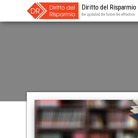
Diritto del Risparmio
Be updated Be faster Be effective