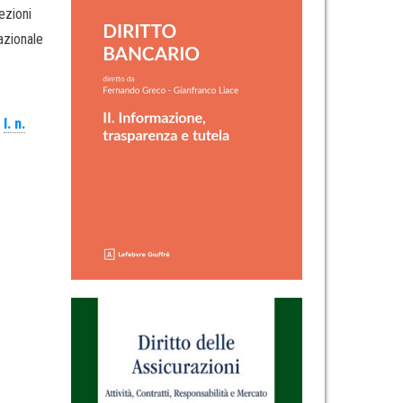
ezioni
azionale
,
l. n.