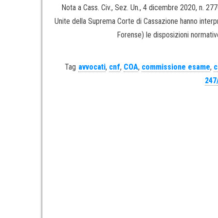
Nota a Cass. Civ., Sez. Un., 4 dicembre 2020, n. 2
Unite della Suprema Corte di Cassazione hanno interpre
Forense) le disposizioni normative 
Tag
avvocati
,
cnf
,
COA
,
commissione esame
,
c
247