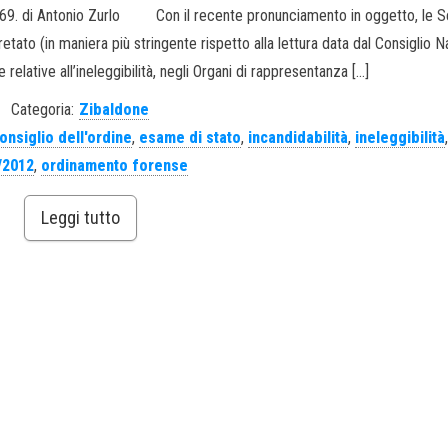
7769. di Antonio Zurlo Con il recente pronunciamento in oggetto, le S
tato (in maniera più stringente rispetto alla lettura data dal Consiglio N
relative all’ineleggibilità, negli Organi di rappresentanza […]
Categoria:
Zibaldone
onsiglio dell'ordine
,
esame di stato
,
incandidabilità
,
ineleggibilità
/2012
,
ordinamento forense
Leggi tutto