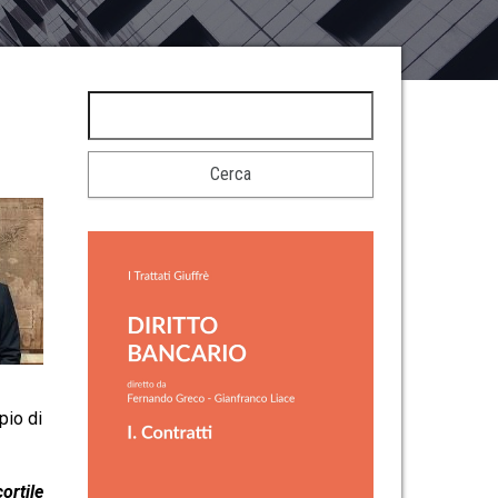
pio di
ortile