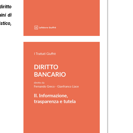
iritto
ini di
stico,