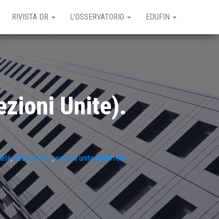
RIVISTA DR
L’OSSERVATORIO
EDUFIN
ezioni Unite).
ietà
,
sezioni unite
,
sezioni unite diritti reali