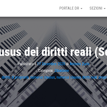
PORTALE DR
SEZIONI
us dei diritti reali (S
Pubblicato il
17 Dicembre 2020
di
Antonio Zurlo
Categoria:
Zibaldone
,
diritto di proprietà
,
numerus clausus
,
numerus clausus diritti reali
,
propr