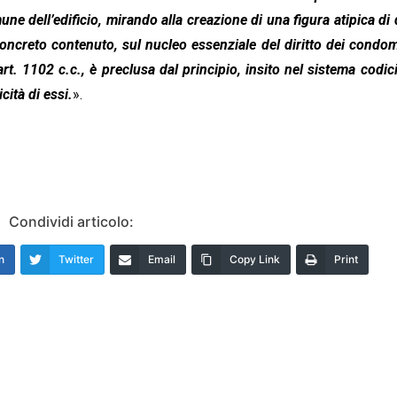
e dell’edificio, mirando alla creazione di una figura atipica di d
 concreto contenuto, sul nucleo essenziale del diritto dei condom
rt. 1102 c.c., è preclusa dal principio, insito nel sistema codici
icità di essi.
».
Condividi articolo:
n
Twitter
Email
Copy Link
Print