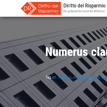
Diritto del Risparmio
Be updated Be faster Be effective
Numerus claus
Tag
art. 1116 c.c.
,
condominio
,
diritti reali