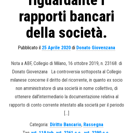
riguardante i
rapporti bancari
della società.
Pubblicato il
25 Aprile 2020
di
Donato Giovenzana
Nota a ABF, Collegio di Milano, 16 ottobre 2019, n. 23168. di
Donato Giovenzana La controversia sottoposta al Collegio
milanese concerne il diritto del ricorrente, in quanto ex socio
non amministratore di una società in nome collettivo, di
ottenere dall’intermediario la documentazione relativa al
rapporto di conto corrente intestato alla società per il periodo
[…]
Categoria:
Diritto Bancario
,
Rassegna
Tag
art. 119 tub
,
art. 2261 c.c.
,
art. 2290 c.c.
,