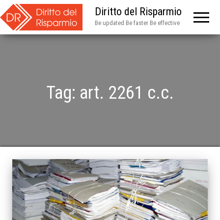
Diritto del Risparmio
Be updated Be faster Be effective
Tag:
art. 2261 c.c.