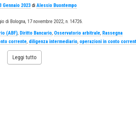
3 Gennaio 2023
di
Alessio Buontempo
gio di Bologna, 17 novembre 2022, n. 14726.
rio (ABF)
,
Diritto Bancario
,
Osservatorio arbitrale
,
Rassegna
nto corrente
,
diligenza intermediario
,
operazioni in conto corren
Leggi tutto