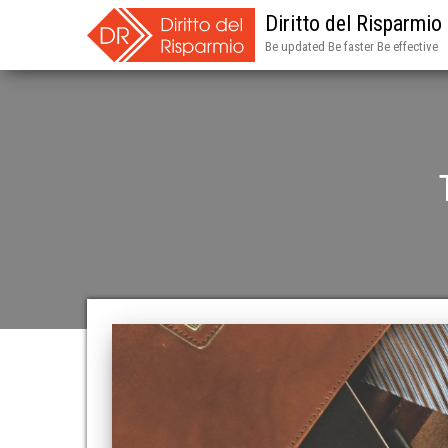
Diritto del Risparmio
Be updated Be faster Be effective