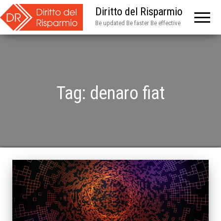
Diritto del Risparmio
Be updated Be faster Be effective
Tag:
denaro fiat