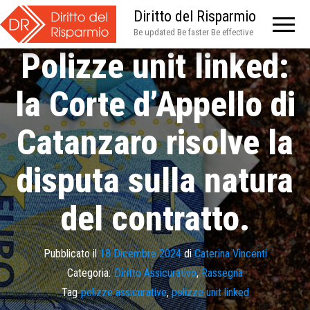
Diritto del Risparmio
Be updated Be faster Be effective
Polizze unit linked:
la Corte d’Appello di
Catanzaro risolve la
disputa sulla natura
del contratto.
Pubblicato il
18 Dicembre 2024
di
Caterina Vincenti
Categoria:
Diritto Assicurativo
,
Rassegna
Tag
polizze assicurative
,
polizze unit linked