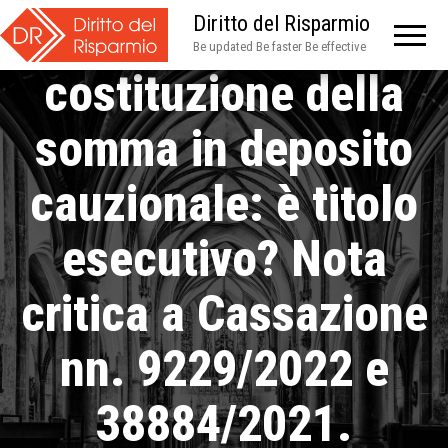
contestuale
Diritto del Risparmio
Be updated Be faster Be effective
costituzione della
somma in deposito
cauzionale: è titolo
esecutivo? Nota
critica a Cassazione
nn. 9229/2022 e
38884/2021.