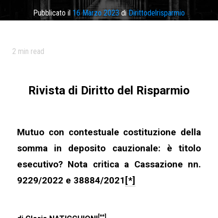
Pubblicato il
16 Marzo 2023
di
Dirittodelrisparmio
Categoria:
Rivista
Tag
deposito cauzionale
,
mutuo
,
mutuo titolo esecutivo
,
titolo
2
min read
esecutivo
Rivista di Diritto del Risparmio
Mutuo con contestuale costituzione della
somma in deposito cauzionale: è titolo
esecutivo?
Nota critica a Cassazione nn.
9229/2022 e 38884/2021
[*]
[**]