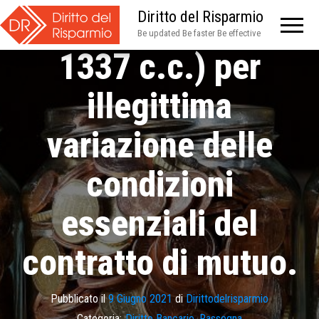
della Banca (ex art.
Diritto del Risparmio
Be updated Be faster Be effective
1337 c.c.) per
illegittima
variazione delle
condizioni
essenziali del
contratto di mutuo.
Pubblicato il
9 Giugno 2021
di
Dirittodelrisparmio
Categoria:
Diritto Bancario
,
Rassegna