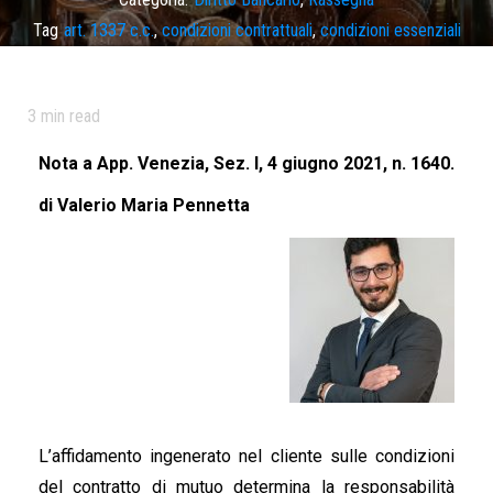
Tag
art. 1337 c.c.
,
condizioni contrattuali
,
condizioni essenziali
contratto
,
contratto mutuo
,
illegittima variazione condizioni
,
responsabilità banca
,
responsabilità precontrattuale
,
variazione
3
min read
condizioni contrattuali
Nota a App. Venezia, Sez. I, 4 giugno 2021, n. 1640.
di Valerio Maria Pennetta
L’affidamento ingenerato nel cliente sulle condizioni
del contratto di mutuo determina la responsabilità