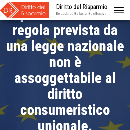
Diritto del Risparmio
riproduttiva di una
Be updated Be faster Be effective
regola prevista da
una legge nazionale
non è
assoggettabile al
diritto
consumeristico
unionale.