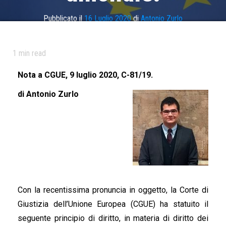
Pubblicato il
16 Luglio 2020
di
Antonio Zurlo
Categoria:
Diritto Bancario
,
Rassegna
Tag
cgue
,
clausola contrattuale
,
clausola non negoziata
,
contratti
,
1
min read
contratti consumatori
,
corte di giustizia europea
,
diritto
contrattuale
,
diritto dei consumatori
,
diritto dei contratti
Nota a CGUE, 9 luglio 2020, C-81/19.
di Antonio Zurlo
Con la recentissima pronuncia in oggetto, la Corte di
Giustizia dell’Unione Europea (CGUE) ha statuito il
seguente principio di diritto, in materia di diritto dei