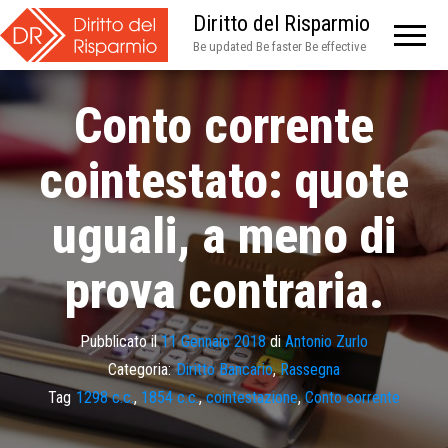
Diritto del Risparmio
Be updated Be faster Be effective
Conto corrente
cointestato: quote
uguali, a meno di
prova contraria.
Pubblicato il
11 Gennaio 2018
di
Antonio Zurlo
Categoria:
Diritto Bancario
,
Rassegna
Tag
1298 c.c.
,
1854 c.c.
,
cointestazione
,
Conto corrente