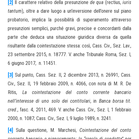
[2]
Il carattere relativo della presunzione
de qua
(rectius,
iuris
tantum
), oltre a dare luogo a un’inversione dell’onere sul piano
probatorio, implica la possibilità di superamento attraverso
presunzioni semplici, purché gravi, precise e concordanti dalla
parte che deduca una situazione giuridica diversa da quella
risultante dalla cointestazione stessa: così, Cass. Civ., Sez. Lav.,
23 settembre 2015, n. 18777. V. anche Tribunale Roma, Sez. I,
6 giugno 2017, n. 11451.
[3]
Sul punto, Cass. Sez. II, 2 dicembre 2013, n. 26991; Cass.
Civ., Sez. II, 19 febbraio 2009, n. 4066, con nota di M. R. De
Ritis,
La cointestazione del conto corrente bancario
nell’interesse di uno solo dei contitolari
, in
Banca borsa tit.
cred.
, fasc. 4, 2011, 469. V. anche Cass. Civ., Sez. I, 1 febbraio
2000, n. 1087; Cass. Civ., Sez. I, 9 luglio 1989, n. 3241.
[4]
Sulla questione, M. Marchesi,
Cointestazione del conto
corrente bancario e pignoramento: le “regole di condotta” per