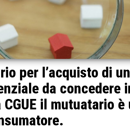
io per l’acquisto di u
enziale da concedere i
a CGUE il mutuatario è
nsumatore.