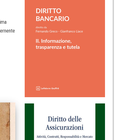
sima
ncernente