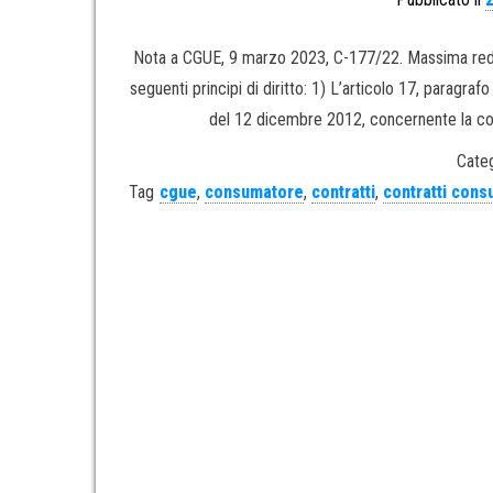
Nota a CGUE, 9 marzo 2023, C-177/22. Massima redazi
seguenti principi di diritto: 1) L’articolo 17, parag
del 12 dicembre 2012, concernente la com
Categ
Tag
cgue
,
consumatore
,
contratti
,
contratti cons