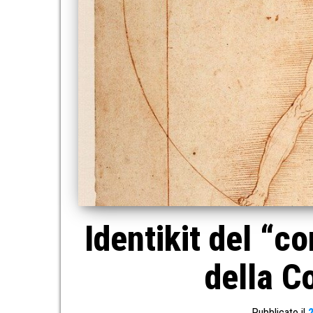
Identikit del “c
della Co
Pubblicato il