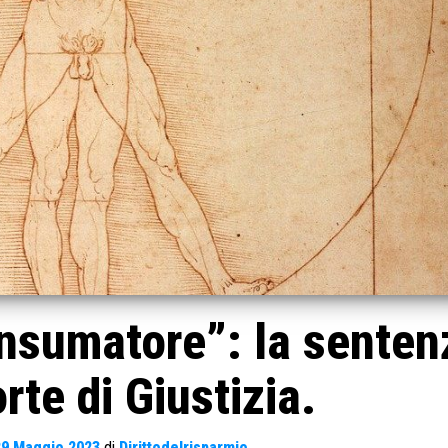
onsumatore”: la senten
rte di Giustizia.
29 Maggio 2023
di
Dirittodelrisparmio