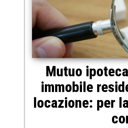
Mutuo ipotecar
immobile resid
locazione: per l
co