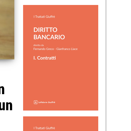
n
n
 un