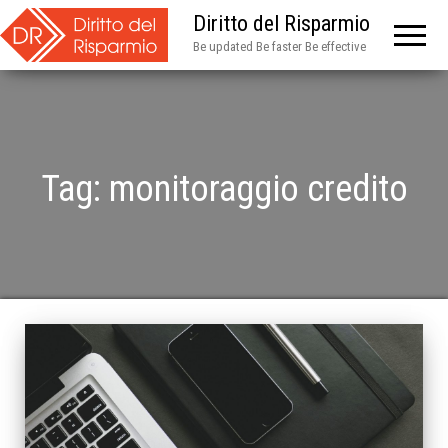
Diritto del Risparmio
Be updated Be faster Be effective
Tag:
monitoraggio credito