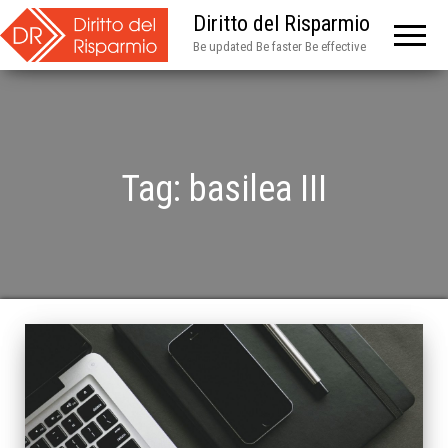
Diritto del Risparmio
Be updated Be faster Be effective
Tag:
basilea III