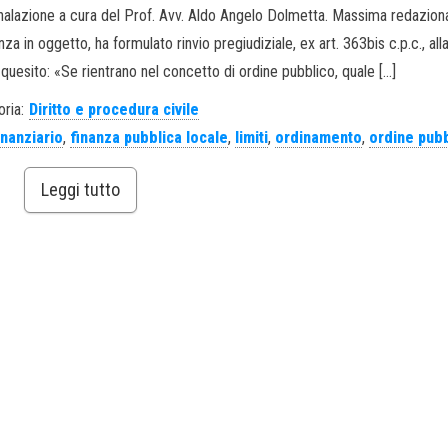
alazione a cura del Prof. Avv. Aldo Angelo Dolmetta. Massima redazion
a in oggetto, ha formulato rinvio pregiudiziale, ex art. 363bis c.p.c., all
uesito: «Se rientrano nel concetto di ordine pubblico, quale […]
ria:
Diritto e procedura civile
inanziario
,
finanza pubblica locale
,
limiti
,
ordinamento
,
ordine pub
Leggi tutto