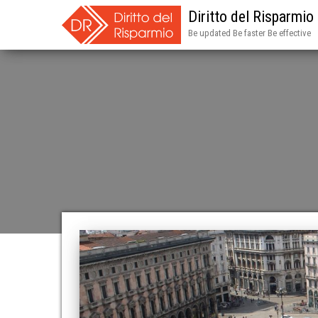
Diritto del Risparmio
Be updated Be faster Be effective