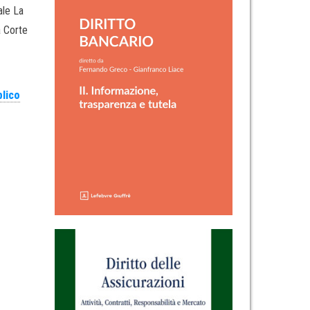
ale La
a Corte
blico