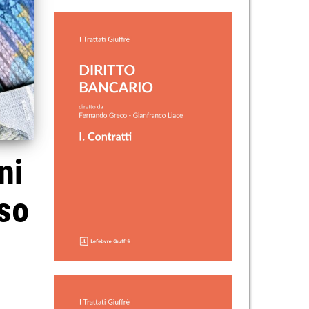
ni
rso