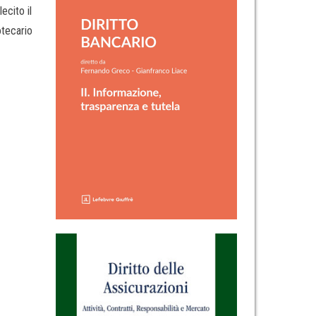
ecito il
otecario