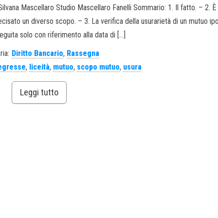
Silvana Mascellaro Studio Mascellaro Fanelli Sommario: 1. Il fatto. – 2. È l
cisato un diverso scopo. – 3. La verifica della usurarietà di un mutuo ip
guita solo con riferimento alla data di […]
ria:
Diritto Bancario
,
Rassegna
regresse
,
liceità
,
mutuo
,
scopo mutuo
,
usura
Leggi tutto