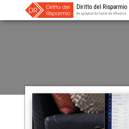
Diritto del Risparmio
Be updated Be faster Be effective