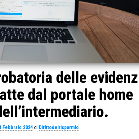
probatoria delle eviden
ratte dal portale home
ell’intermediario.
3 Febbraio 2024
di
Dirittodelrisparmio