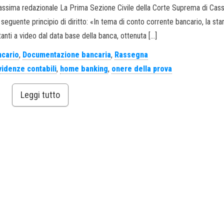
 Massima redazionale La Prima Sezione Civile della Corte Suprema di Cas
 seguente principio di diritto: «In tema di conto corrente bancario, la st
tanti a video dal data base della banca, ottenuta […]
ncario
,
Documentazione bancaria
,
Rassegna
videnze contabili
,
home banking
,
onere della prova
Leggi tutto