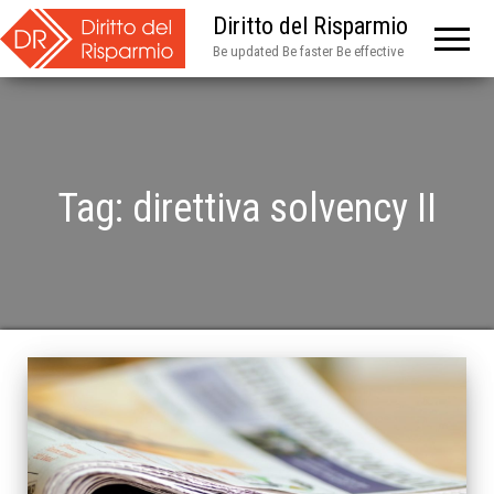
Diritto del Risparmio
Be updated Be faster Be effective
Tag:
direttiva solvency II