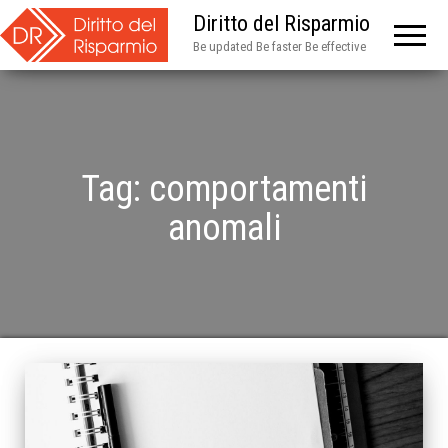
Diritto del Risparmio
Be updated Be faster Be effective
Tag:
comportamenti
anomali