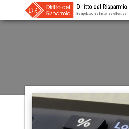
Diritto del Risparmio
Be updated Be faster Be effective