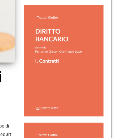
i
se di
ex art.