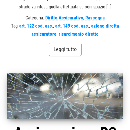
strade va intesa quella effettuata su ogni spazio […]
Categoria:
Diritto Assicurativo
,
Rassegna
Tag
art. 122 cod. ass.
,
art. 149 cod. ass.
,
azione diretta
assicuratore
,
risarcimento diretto
Leggi tutto