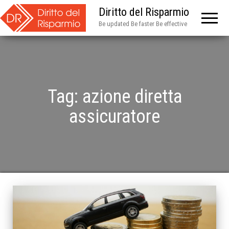
Diritto del Risparmio
Be updated Be faster Be effective
Tag:
azione diretta
assicuratore