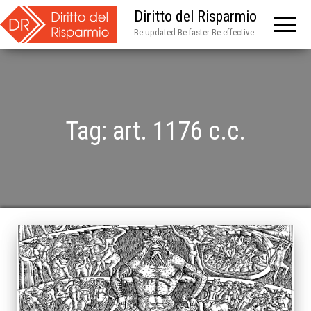
Diritto del Risparmio
Be updated Be faster Be effective
Tag:
art. 1176 c.c.