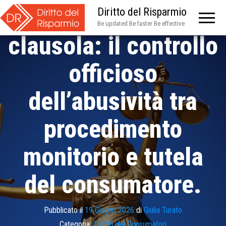
Prima del credito, la
Diritto del Risparmio
Be updated Be faster Be effective
clausola: il controllo
officioso
dell’abusività tra
procedimento
monitorio e tutela
del consumatore.
Pubblicato il
19 Giugno 2026
di
Giulia Turato
Categoria:
Diritto dei Consumatori