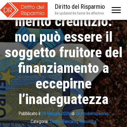
Violazione del
Diritto del Risparmio
Be updated Be faster Be effective
merito creditizio:
non può essere il
soggetto fruitore del
finanziamento a
eccepirne
l’inadeguatezza
Pubblicato il
29 Maggio 2026
di
Dirittodelrisparmio
Categoria:
Diritto Bancario
,
Rassegna